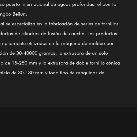
o puerto internacional de aguas profundas: el puerto
ngbo Beilun.
000
25000
100+
20
al se especializa en la fabricación de series de tornillos
Empleados hábiles
personal tecnico
㎡
㎡
ductos de cilindros de fusión de caucho. Los productos
mpliamente utilizados en la máquina de moldeo por
onstrucción
Zona de taller
ción de 30-40000 gramos, la extrusora de un solo
llo de 15-250 mm y la extrusora de doble tornillo cónica
alela de 30-130 mm y todo tipo de máquinas de
o, telares y máquinas de alimentos inflados. Todos los
uctos están hechos de acero 38CrMoALA de calidad.
nte el empleo de finos procesos de enfriamiento y
ido, endurecimiento, nitruración, rectificado, acabado y
del Sistema de Control de Calidad Internacional
02, los productos cumplen con los estándares