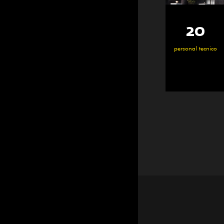
25000
100+
20
3600
Empleados hábiles
personal tecnico
㎡
㎡
Zona de taller
Área de constru