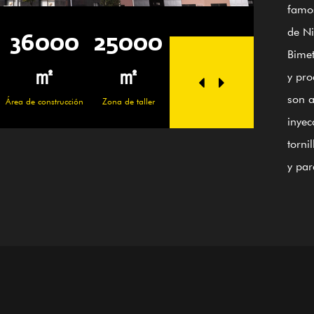
famos
de Ni
0
25000
100+
20
36
Bimet
Empleados hábiles
personal tecnico
㎡
y pro
son a
cción
Zona de taller
Área de c
inyec
torni
y par
cauch
prod
Media
reven
guía 
ISO90