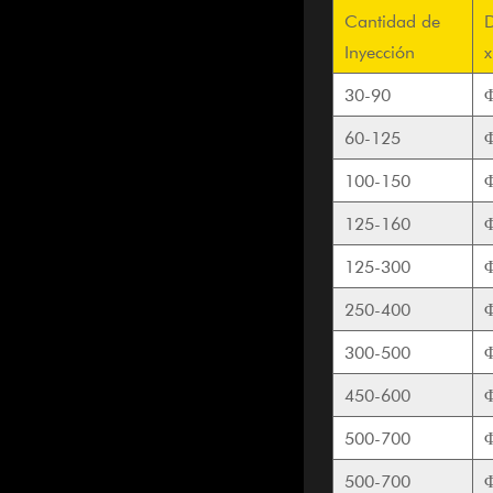
Cantidad de
D
Inyección
x
30-90
60-125
100-150
125-160
125-300
250-400
300-500
450-600
500-700
500-700