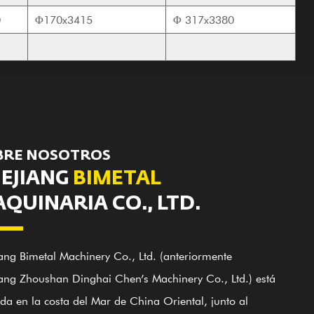
0
Φ170x3415
Φ
317x3380
BRE NOSOTROS
EJIANG
BIMETAL
QUINARIA CO., LTD.
ang Bimetal Machinery Co., Ltd. (anteriormente
ang Zhoushan Dinghai Chen’s Machinery Co., Ltd.) está
da en la costa del Mar de China Oriental, junto al