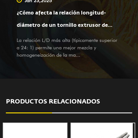
Jan 23,2025
maquinaria completa en el extranjero, también somos un
¿Cómo afecta la relación longitud-
proveedor líder que ofrece servicios OEM, asistencia
topográfica y cartográfica, así como servicios de diseño para
diámetro de un tornillo extrusor de
empresas grandes y pequeñas en el país. No importa si es
película soplada al procesamiento del
La relación L/D más alta (típicamente superior
nuestro socio actual o cliente potencial, con productos y
a 24: 1) permite una mejor mezcla y
servicios, damos una calurosa bienvenida a su visita y
material y a las propiedades de la
homogeneización de la ma...
consultas con nuestros servicios atentos y sinceros.
película?
PRODUCTOS RELACIONADOS