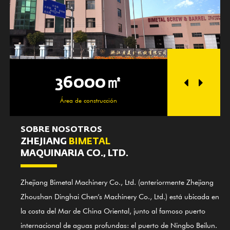
36000㎡
250
Área de construcción
Zona de
SOBRE NOSOTROS
ZHEJIANG
BIMETAL
MAQUINARIA CO., LTD.
Zhejiang Bimetal Machinery Co., Ltd. (anteriormente Zhejiang
Zhoushan Dinghai Chen’s Machinery Co., Ltd.) está ubicada en
la costa del Mar de China Oriental, junto al famoso puerto
internacional de aguas profundas: el puerto de Ningbo Beilun.