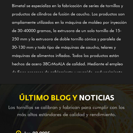
Bimetal se especializa en la fabricación de series de tornillos y
productos de cilindros de fusión de caucho. Los productos son
ampliamente utilizados en la máquina de moldeo por inyección
de 30-40000 gramos, la extrusora de un solo tornillo de 15-
250 mm y la extrusora de doble tornillo cónica y paralela de
30-130 mm y todo tipo de máquinas de caucho, telares y
máquinas de alimentos inflados. Todos los productos están
hechos de acero 38CrMoALA de calidad. Mediante el empleo
de finos procesos de enfriamiento y revenido, endurecimiento,
nitruración, rectificado, acabado y guía del Sistema de Control
de Calidad Internacional ISO9002, los productos cumplen con
los estándares internacionales. El cilindro de tornillo de
ÚLTIMO BLOG Y
NOTICIAS
aleación a base de níquel GⅡ 113 (acero 3# más reciente)
Los tornillos se calibran y fabrican para cumplir con los
también es uno de nuestros primeros productos; Es aplicable
más altos estándares de calidad y rendimiento.
para soldadura de aleación bimetálica (PTA). Además de
proporcionar equipos de equilibrio para empresas de