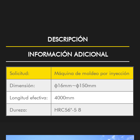
DESCRIPCIÓN
INFORMACIÓN ADICIONAL
Solicitud:
Máquina de moldeo por inyección
Dimensión:
ф16mm~ф150mm
Longitud efectiva:
4000mm
Dureza:
HRC56°-5 8