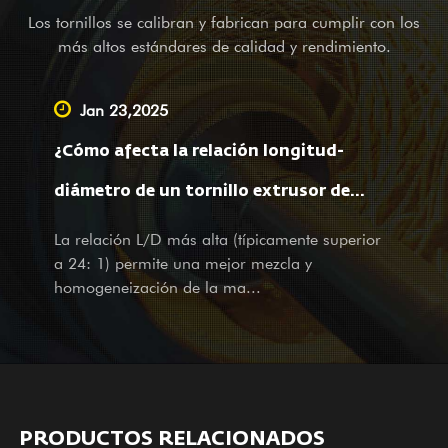
aleación a base de níquel GⅡ 113 (acero 3# más reciente)
Los tornillos se calibran y fabrican para cumplir con los
también es uno de nuestros primeros productos; Es aplicable
más altos estándares de calidad y rendimiento.
para soldadura de aleación bimetálica (PTA). Además de
proporcionar equipos de equilibrio para empresas de
Jan 23,2025
maquinaria completa en el extranjero, también somos un
¿Cómo afecta la relación longitud-
proveedor líder que ofrece servicios OEM, asistencia
topográfica y cartográfica, así como servicios de diseño para
diámetro de un tornillo extrusor de
empresas grandes y pequeñas en el país. No importa si es
película soplada al procesamiento del
La relación L/D más alta (típicamente superior
nuestro socio actual o cliente potencial, con productos y
a 24: 1) permite una mejor mezcla y
servicios, damos una calurosa bienvenida a su visita y
material y a las propiedades de la
homogeneización de la ma...
consultas con nuestros servicios atentos y sinceros.
película?
PRODUCTOS RELACIONADOS