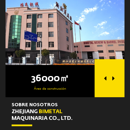
36000㎡
25
Área de construcción
Zon
SOBRE NOSOTROS
ZHEJIANG
BIMETAL
MAQUINARIA CO., LTD.