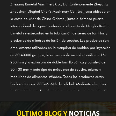
Zhejiang Bimetal Machinery Co., Ltd. (anteriormente Zhejiang
Zhoushan Dinghai Chen’s Machinery Co., Ltd.) está ubicada en
la costa del Mar de China Oriental, junto al famoso puerto
internacional de aguas profundas: el puerto de Ningbo Beilun.
Bimetal se especializa en la fabricación de series de tornillos y
productos de cilindros de fusión de caucho. Los productos son
ampliamente utilizados en la máquina de moldeo por inyección
de 30-40000 gramos, la extrusora de un solo tornillo de 15-
250 mm y la extrusora de doble tornillo cónica y paralela de
30-130 mm y todo tipo de máquinas de caucho, telares y
máquinas de alimentos inflados. Todos los productos están
hechos de acero 38CrMoALA de calidad. Mediante el empleo
de finos procesos de enfriamiento y revenido, endurecimiento,
nitruración, rectificado, acabado y guía del Sistema de Control
de Calidad Internacional ISO9002, los productos cumplen con
los estándares internacionales. El cilindro de tornillo de
ÚLTIMO BLOG Y
NOTICIAS