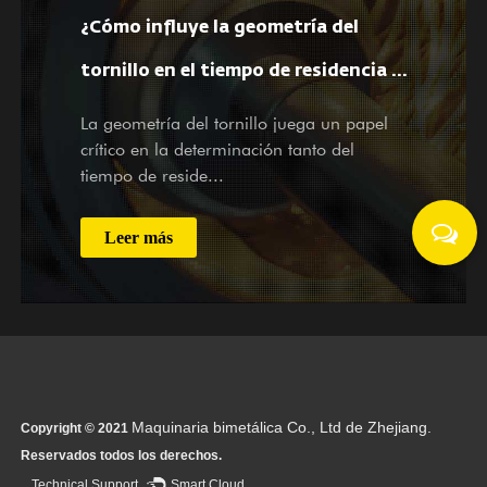
¿Cómo influye la geometría del
a
tornillo en el tiempo de residencia y
la velocidad de corte del material en
La geometría del tornillo juega un papel
crítico en la determinación tanto del
el cilindro?
tiempo de reside...
Leer más
Maquinaria bimetálica Co., Ltd de Zhejiang.
Copyright © 2021
Reservados todos los derechos.
Technical Support ：
Smart Cloud