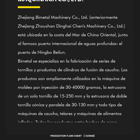
Zhejiang Bimetal Machinery Co., Ltd. (anteriormente
Zhejiang Zhoushan Dinghai Chen’s Machinery Co., Ltd.)
está ubicada en la costa del Mar de China Oriental, junto
al famoso puerto internacional de aguas profundas: el
puerto de Ningbo Beilun.
Bimetal se especializa en la fabricación de series de
tornillos y productos de cilindros de fusión de caucho. Los
productos son ampliamente utilizados en la máquina de
moldeo por inyección de 30-40000 gramos, la extrusora
de un solo tornillo de 15-250 mm y la extrusora de doble
tornillo cónica y paralela de 30-130 mm y todo tipo de
máquinas de caucho, telares y máquinas de alimentos
inflados. Todos los productos están hechos de acero
38CrMoALA de calidad. Mediante el empleo de finos
procesos de enfriamiento y revenido, endurecimiento,